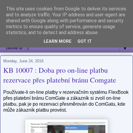
This site uses cookies from Google to deliver its services
and to analyze traffic. Your IP address and user-agent are
shared with Google along with performance and security
metrics to ensure quality of service, generate usage
statistics, and to detect and address abuse.
LEARN MORE
GOT IT
▼
Monday, June 24, 2019
KB 10007 : Doba pro on-line platbu
rezervace přes platební bránu Comgate
Používate-li on-line platby v rezervačním systému FlexBook
přes platební bránu ComGate a zákazník si zvolí on-line
platbu, pak je po rezervaci přesměrován do ComGatu, kde
může zákazník platbu provést.